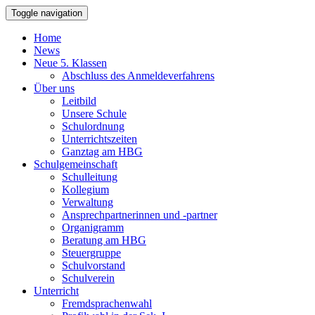
Toggle navigation
Home
News
Neue 5. Klassen
Abschluss des Anmeldeverfahrens
Über uns
Leitbild
Unsere Schule
Schulordnung
Unterrichtszeiten
Ganztag am HBG
Schulgemeinschaft
Schulleitung
Kollegium
Verwaltung
Ansprechpartnerinnen und -partner
Organigramm
Beratung am HBG
Steuergruppe
Schulvorstand
Schulverein
Unterricht
Fremdsprachenwahl