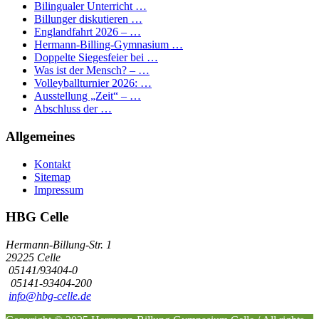
Bilingualer Unterricht …
Billunger diskutieren …
Englandfahrt 2026 – …
Hermann-Billing-Gymnasium …
Doppelte Siegesfeier bei …
Was ist der Mensch? – …
Volleyballturnier 2026: …
Ausstellung „Zeit“ – …
Abschluss der …
Allgemeines
Kontakt
Sitemap
Impressum
HBG Celle
Hermann-Billung-Str. 1
29225 Celle
05141/93404-0
05141-93404-200
info@hbg-celle.de