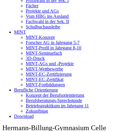
Profilwahl in der Sek. I
Fächer
Projekte und AGs
Vom HBG ins Ausland
Fachwahl in der Sek. II
Schulbuchausleihe
MINT
MINT-Konzept
Forscher AG in Jahrgang 5-7
MINT-Profil in Jahrgang 8-10
MINT-Seminarfach
3D-Druck
MINT-AGs und -Projekte
MINT-Wettbewerbe
MINT-EC-Zertifizierung
MINT-EC-Zertifikat
MINT-Fortbildungen
Berufliche Orientierung
Konzept der Berufsorientierung
Berufsberatungs-Sprechstunde
Betriebspraktikum im Jahrgang 11
Zukunftstag
Download
Hermann-Billung-Gymnasium Celle